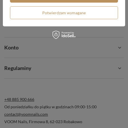
Chcę zwrócić produkt
Potwierdzam wymagane
Chcę wymienić produkt
Kontakt
Konto
Regulaminy
+48 885 900 666
Od poniedziałku do piątku w godzinach 09:00-15:00
contact@voomnails.com
VOOM Nails
,
Firmowa 8
,
62-023
Robakowo