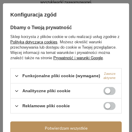
wyszukiwarki zaawansowanej
.
Konfiguracja zgód
SZUKASZ PRODUKTU,
KTÓREGO NIE MAMY W
Dbamy o Twoją prywatność
OFERCIE?
Sklep korzysta z plików cookie w celu realizacji usług zgodnie z
Polityką dotyczącą cookies
. Możesz określić warunki
Jeśli nie znalazłeś w naszej ofercie produktu, a chciałbyś kupić go w
przechowywania lub dostępu do cookie w Twojej przeglądarce.
naszym sklepie, możesz skorzystać ze specjalnego formularza i przesłać
nam opis szukanego przedmiotu. Aby móc to zrobić musisz być
Więcej informacji na temat warunków i prywatności można
zalogowany
.
znaleźć także na stronie
Prywatność i warunki Google
.
Zawsze
Funkcjonalne pliki cookie (wymagane)
aktywne
Analityczne pliki cookie
Zamówienia
Reklamowe pliki cookie
Status zamówienia
Śledzenie przesyłki
Potwierdzam wszystkie
Chcę zareklamować produkt