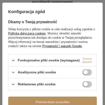
wyszukiwarki zaawansowanej
.
Konfiguracja zgód
SZUKASZ PRODUKTU,
KTÓREGO NIE MAMY W
Dbamy o Twoją prywatność
OFERCIE?
Sklep korzysta z plików cookie w celu realizacji usług zgodnie z
Polityką dotyczącą cookies
. Możesz określić warunki
Jeśli nie znalazłeś w naszej ofercie produktu, a chciałbyś kupić go w
przechowywania lub dostępu do cookie w Twojej przeglądarce.
naszym sklepie, możesz skorzystać ze specjalnego formularza i przesłać
nam opis szukanego przedmiotu. Aby móc to zrobić musisz być
Więcej informacji na temat warunków i prywatności można
zalogowany
.
znaleźć także na stronie
Prywatność i warunki Google
.
Zawsze
Funkcjonalne pliki cookie (wymagane)
aktywne
Analityczne pliki cookie
Zamówienia
Reklamowe pliki cookie
Status zamówienia
Śledzenie przesyłki
Potwierdzam wszystkie
Chcę zareklamować produkt