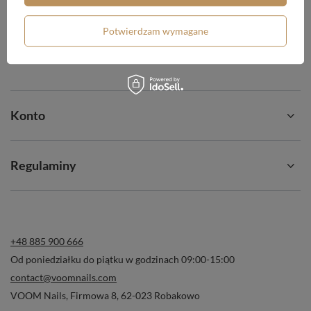
Chcę zwrócić produkt
Potwierdzam wymagane
Chcę wymienić produkt
Kontakt
Konto
Regulaminy
+48 885 900 666
Od poniedziałku do piątku w godzinach 09:00-15:00
contact@voomnails.com
VOOM Nails
,
Firmowa 8
,
62-023
Robakowo