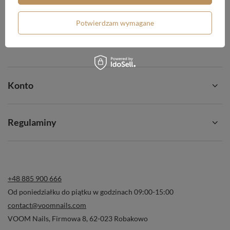
Chcę zwrócić produkt
Potwierdzam wymagane
Chcę wymienić produkt
Kontakt
Konto
Regulaminy
+48 885 900 666
Od poniedziałku do piątku w godzinach 09:00-15:00
contact@voomnails.com
VOOM Nails
,
Firmowa 8
,
62-023
Robakowo