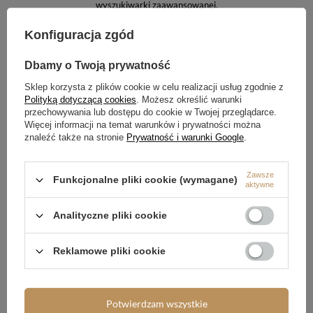
wyszukiwarki zaawansowanej
.
Konfiguracja zgód
SZUKASZ PRODUKTU,
KTÓREGO NIE MAMY W
Dbamy o Twoją prywatność
OFERCIE?
Sklep korzysta z plików cookie w celu realizacji usług zgodnie z
Polityką dotyczącą cookies
. Możesz określić warunki
Jeśli nie znalazłeś w naszej ofercie produktu, a chciałbyś kupić go w
przechowywania lub dostępu do cookie w Twojej przeglądarce.
naszym sklepie, możesz skorzystać ze specjalnego formularza i przesłać
nam opis szukanego przedmiotu. Aby móc to zrobić musisz być
Więcej informacji na temat warunków i prywatności można
zalogowany
.
znaleźć także na stronie
Prywatność i warunki Google
.
Zawsze
Funkcjonalne pliki cookie (wymagane)
aktywne
Analityczne pliki cookie
Zamówienia
Reklamowe pliki cookie
Status zamówienia
Śledzenie przesyłki
Potwierdzam wszystkie
Chcę zareklamować produkt