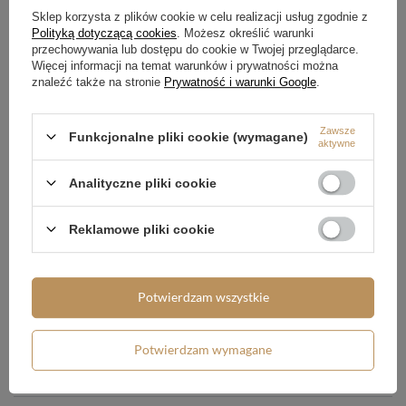
Sklep korzysta z plików cookie w celu realizacji usług zgodnie z
Polityką dotyczącą cookies
. Możesz określić warunki
przechowywania lub dostępu do cookie w Twojej przeglądarce.
Więcej informacji na temat warunków i prywatności można
znaleźć także na stronie
Prywatność i warunki Google
.
Zamówienia
Zawsze
Funkcjonalne pliki cookie (wymagane)
Status zamówienia
aktywne
Śledzenie przesyłki
Analityczne pliki cookie
Chcę zareklamować produkt
Reklamowe pliki cookie
Chcę zwrócić produkt
Chcę wymienić produkt
Kontakt
Potwierdzam wszystkie
Potwierdzam wymagane
Konto