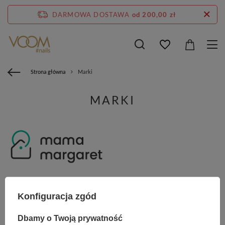
DARMOWA DOSTAWA
od 200,00 zł
Strona główna
Marki
MARKI
Mama Margaret
Mama Margaret Nails
(1)
(1)
Konfiguracja zgód
Dbamy o Twoją prywatność
VOOM nails
(193)