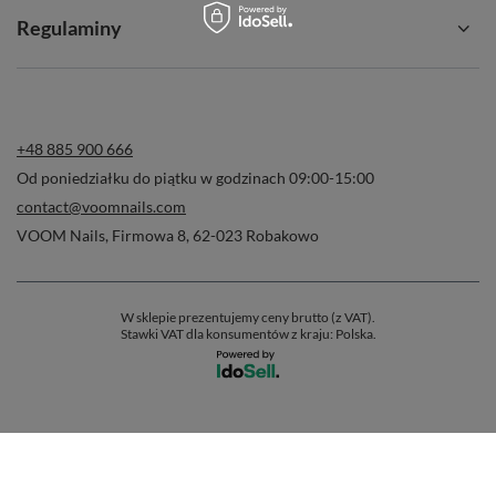
Regulaminy
+48 885 900 666
Od poniedziałku do piątku w godzinach 09:00-15:00
contact@voomnails.com
VOOM Nails
,
Firmowa 8
,
62-023
Robakowo
W sklepie prezentujemy ceny brutto (z VAT).
Stawki VAT dla konsumentów z kraju:
Polska
.