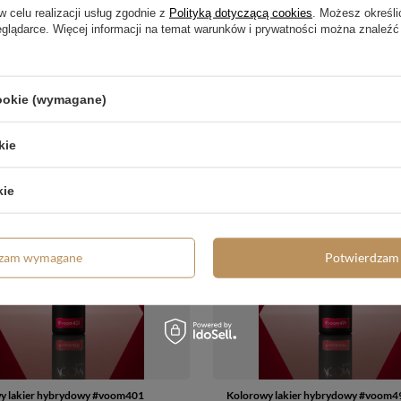
w celu realizacji usług zgodnie z
Polityką dotyczącą cookies
. Możesz określi
eglądarce. Więcej informacji na temat warunków i prywatności można znaleźć
y lakier hybrydowy #voom488
Kolorowy lakier hybrydowy #voom4
ED 5 ml
CHERRY ON TOP 5 ml
zł
49,04 zł
/
szt.
/
szt.
cookie (wymagane)
kie
kie
dzam wymagane
Potwierdzam 
y lakier hybrydowy #voom401
Kolorowy lakier hybrydowy #voom4