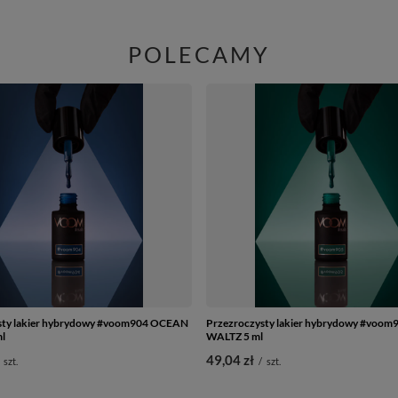
POLECAMY
sty lakier hybrydowy #voom904 OCEAN
Przezroczysty lakier hybrydowy #voo
l
WALTZ 5 ml
49,04 zł
szt.
/
szt.