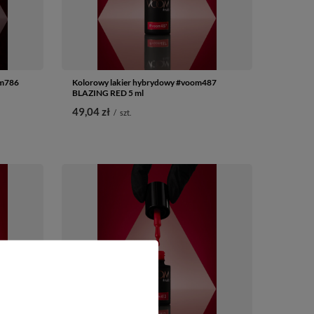
om786
Kolorowy lakier hybrydowy #voom487
BLAZING RED 5 ml
49,04 zł
/
szt.