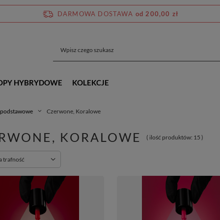
DARMOWA DOSTAWA
od 200,00 zł
OPY HYBRYDOWE
KOLEKCJE
 podstawowe
Czerwone, Koralowe
RWONE, KORALOWE
( ilość produktów:
15
)
rtowanie
a trafność