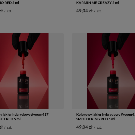
O RED 5 ml
KARMIN ME CREAZY 5 ml
zł
49,04 zł
/
szt.
/
szt.
y lakier hybrydowy #voom417
Kolorowy lakier hybrydowy #voom4
ET RED 5 ml
SMOLDERING RED 5 ml
zł
49,04 zł
/
szt.
/
szt.