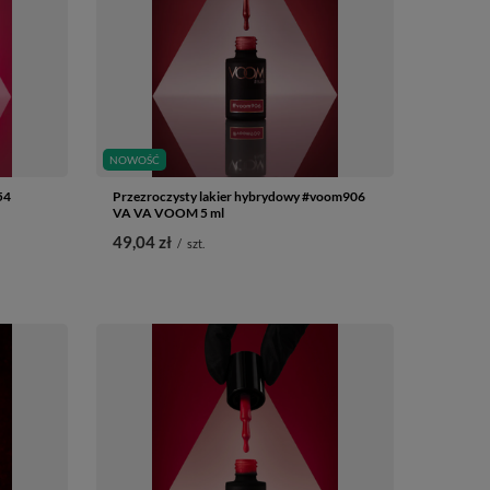
NOWOŚĆ
54
Przezroczysty lakier hybrydowy #voom906
VA VA VOOM 5 ml
49,04 zł
/
szt.