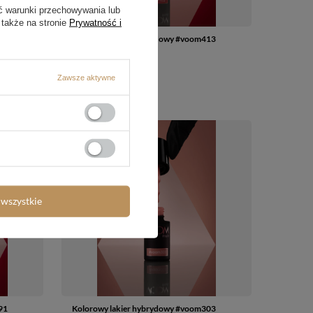
ć warunki przechowywania lub
 także na stronie
Prywatność i
89
Kolorowy lakier hybrydowy #voom413
REDLICIOUS 5 ml
49,04 zł
/
szt.
Zawsze aktywne
wszystkie
91
Kolorowy lakier hybrydowy #voom303