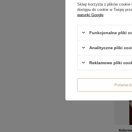
Sklep korzysta z plików cookie 
dostępu do cookie w Twojej prz
warunki Google
.
Kolorow
ROYAL R
49,04 
Funkcjonalne pliki 
Analityczne pliki coo
Reklamowe pliki coo
Potwier
Kolorow