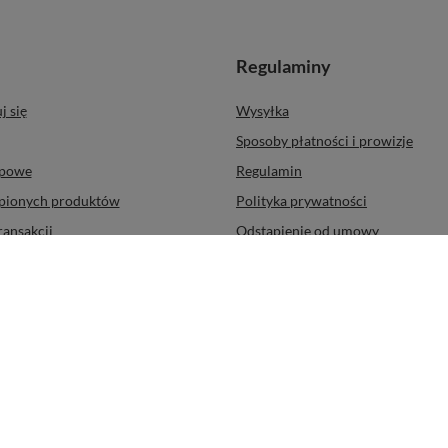
Regulaminy
j się
Wysyłka
Sposoby płatności i prowizje
upowe
Regulamin
upionych produktów
Polityka prywatności
ransakcji
Odstąpienie od umowy
ty
Zarządzaj plikami cookie
r
 09:00-15:00
contact@voomnails.com
VOOM Nails
,
Firmowa 8
,
62-023
tów z kraju:
Polska
.