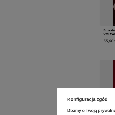
Brokato
VOLCAN
55,60 
Konfiguracja zgód
Dbamy o Twoją prywatn