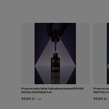
Przezroczysty lakier hybrydowy #voom903 HER
Przezroczy
ROYAL HIGHNESS 5 ml
DEPTHS 5 m
49,04 zł
49,04 zł
/
szt.
/