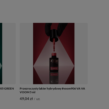
m905 GREEN
Przezroczysty lakier hybrydowy #voom906 VA VA
VOOM 5 ml
49,04 zł
/
szt.