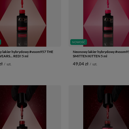
NOWOŚĆ
 lakier hybrydowy #voom957 THE
Neonowy lakier hybrydowy #voom9
EARS... RED! 5 ml
SMITTEN KITTEN 5 ml
zł
49,04 zł
/
szt.
/
szt.