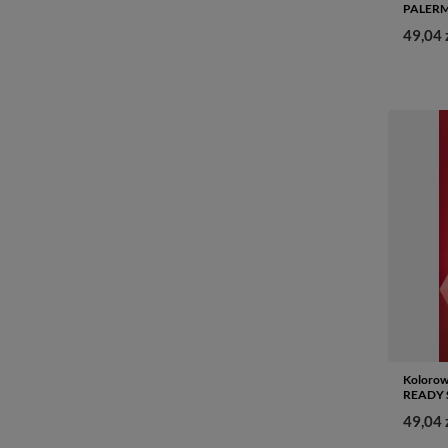
PALERM
49,04 
Kolorow
READY S
49,04 