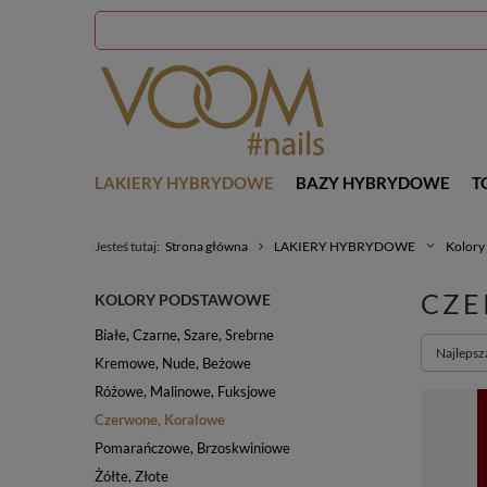
LAKIERY HYBRYDOWE
BAZY HYBRYDOWE
T
Jesteś tutaj:
Strona główna
LAKIERY HYBRYDOWE
Kolory
CZE
KOLORY PODSTAWOWE
Białe, Czarne, Szare, Srebrne
Zmień so
Najlepsz
Kremowe, Nude, Beżowe
Różowe, Malinowe, Fuksjowe
Czerwone, Koralowe
Pomarańczowe, Brzoskwiniowe
Żółte, Złote