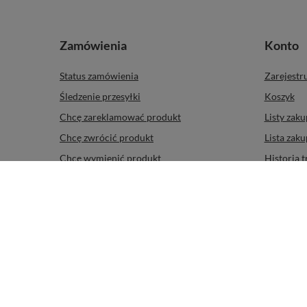
Zamówienia
Konto
Status zamówienia
Zarejestru
Śledzenie przesyłki
Koszyk
Chcę zareklamować produkt
Listy zak
Chcę zwrócić produkt
Lista zak
Chcę wymienić produkt
Historia t
Kontakt
Moje raba
Newslette
+48 885 900 666
Od poniedziałku do piątku w godzinach
W sklepie prezentujemy ceny brutto (z VAT).
Stawki VAT dla konsumen