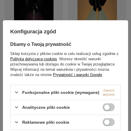
Konfiguracja zgód
Dbamy o Twoją prywatność
Sklep korzysta z plików cookie w celu realizacji usług zgodnie z
Termiczny lakier hybrydowy
Kolorowy lakier hybrydowy
Polityką dotyczącą cookies
. Możesz określić warunki
#voom760 FULL MOON GLOW 5 ml
#voom326 YELLOW BRICK ROAD 5
przechowywania lub dostępu do cookie w Twojej przeglądarce.
ml
55,60 zł
Więcej informacji na temat warunków i prywatności można
/
szt.
49,04 zł
/
szt.
znaleźć także na stronie
Prywatność i warunki Google
.
Zawsze
Funkcjonalne pliki cookie (wymagane)
aktywne
Analityczne pliki cookie
Reklamowe pliki cookie