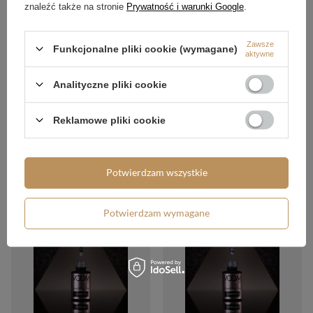
znaleźć także na stronie
Prywatność i warunki Google
.
Zawsze
Funkcjonalne pliki cookie (wymagane)
aktywne
Analityczne pliki cookie
Brokatowy Top Coat #voom732
GLAM & GLOW 5 ml
Reklamowe pliki cookie
55,60 zł
/
szt.
Brokatowy Top Coat #voom729
MAGIC DUST 5 ml
55,60 zł
/
szt.
Potwierdzam wszystkie
Potwierdzam wymagane