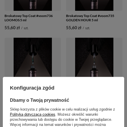
Brokatowy Top Coat #voom736
Brokatowy Top Coat #voom735
LOOMOS 5 ml
GOLDEN HOUR 5 ml
55,60 zł
55,60 zł
/
szt.
/
szt.
Konfiguracja zgód
Brokatowy Top Coat #voom734
Brokatowy Top Coat #voom733 LIKE
Dbamy o Twoją prywatność
LEPRECHAUN 5 ml
A FIREWORKS 5 ml
Sklep korzysta z plików cookie w celu realizacji usług zgodnie z
55,60 zł
55,60 zł
/
szt.
/
szt.
Polityką dotyczącą cookies
. Możesz określić warunki
przechowywania lub dostępu do cookie w Twojej przeglądarce.
Więcej informacji na temat warunków i prywatności można