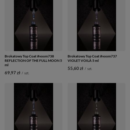
Brokatowy Top Coat #voom738
Brokatowy Top Coat #voom737
REFLECTION OF THE FULL MOON 5
VIOLET VOILÀ 5 ml
ml
55,60 zł
/
szt.
69,97 zł
/
szt.