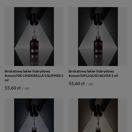
Brokatowy lakier hybrydowy
Brokatowy lakier hybrydowy
#voom708 CINDERELLA’S SLIPPER 5
#voom709 LIQUID SILVER 5 ml
ml
55,60 zł
/
szt.
55,60 zł
/
szt.