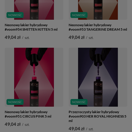
NOWOŚĆ
NOWOŚĆ
Neonowy lakier hybrydowy
Neonowy lakier hybrydowy
#voom954 SMITTEN KITTEN 5 ml
#voom953 TANGERINE DREAM 5 ml
49,04 zł
49,04 zł
/
szt.
/
szt.
NOWOŚĆ
NOWOŚĆ
Neonowy lakier hybrydowy
Przezroczysty lakier hybrydowy
#voom951 CIRCUS PINK 5 ml
#voom903 HER ROYAL HIGHNESS 5
ml
49,04 zł
/
szt.
49,04 zł
/
szt.