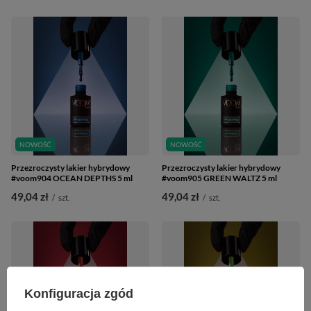
NOWOŚĆ
NOWOŚĆ
Przezroczysty lakier hybrydowy
Przezroczysty lakier hybrydowy
#voom904 OCEAN DEPTHS 5 ml
#voom905 GREEN WALTZ 5 ml
49,04 zł
49,04 zł
/
szt.
/
szt.
Konfiguracja zgód