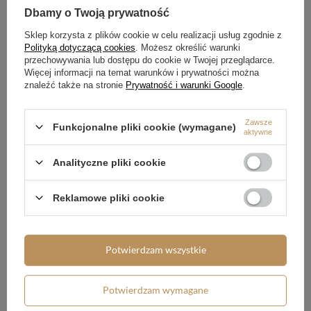
Dbamy o Twoją prywatność
Sklep korzysta z plików cookie w celu realizacji usług zgodnie z
NOWOŚĆ
NOWOŚĆ
Polityką dotyczącą cookies
. Możesz określić warunki
przechowywania lub dostępu do cookie w Twojej przeglądarce.
Przezroczysty lakier hybrydowy
Przezroczysty lakier hybrydowy
#voom906 VA VA VOOM 5 ml
#voom907 JUNGLE BOOGIE 5 ml
Więcej informacji na temat warunków i prywatności można
znaleźć także na stronie
Prywatność i warunki Google
.
49,04 zł
49,04 zł
/
szt.
/
szt.
Zawsze
Funkcjonalne pliki cookie (wymagane)
aktywne
Analityczne pliki cookie
Reklamowe pliki cookie
NOWOŚĆ
NOWOŚĆ
Potwierdzam wszystkie
Przezroczysty lakier hybrydowy
Kolorowy lakier hybrydowy
#voom901 AWESOME AUBERGINE
#voom862 PLUM DELICIOUS 5 ml
5 ml
Potwierdzam wymagane
49,04 zł
/
szt.
49,04 zł
/
szt.