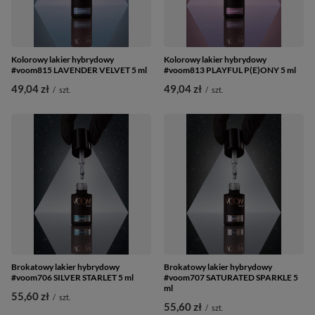
Kolorowy lakier hybrydowy
Kolorowy lakier hybrydowy
#voom815 LAVENDER VELVET 5 ml
#voom813 PLAYFUL P(E)ONY 5 ml
49,04 zł
49,04 zł
/
szt.
/
szt.
Brokatowy lakier hybrydowy
Brokatowy lakier hybrydowy
#voom706 SILVER STARLET 5 ml
#voom707 SATURATED SPARKLE 5
ml
55,60 zł
/
szt.
55,60 zł
/
szt.