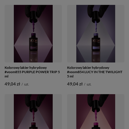
Kolorowy lakier hybrydowy
Kolorowy lakier hybrydowy
#voom855 PURPLE POWER TRIP 5
#voom854 LUCY IN THE TWILIGHT
ml
5 ml
49,04 zł
49,04 zł
/
szt.
/
szt.