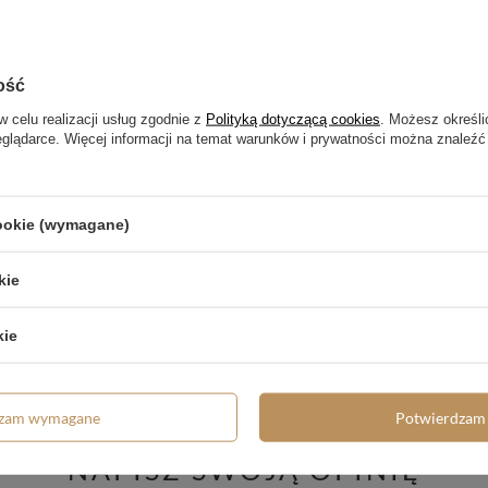
ość
w celu realizacji usług zgodnie z
Polityką dotyczącą cookies
. Możesz określi
eglądarce. Więcej informacji na temat warunków i prywatności można znaleźć
cookie (wymagane)
kie
trzebujesz pomocy? Masz pytania?
kie
Zadaj pyta
dpowiemy niezwłocznie, najciekawsze pytania i odpowiedzi
publikując dla innych.
dzam wymagane
Potwierdzam 
NAPISZ SWOJĄ OPINIĘ