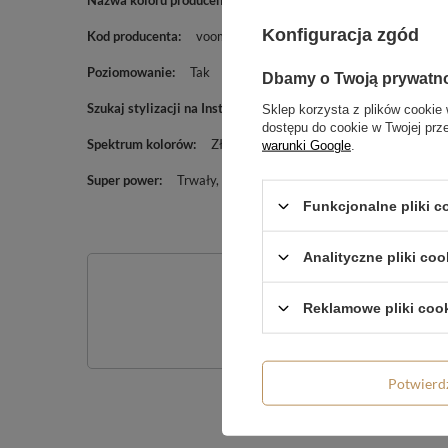
Nazwa koloru producenta
FULL MOON GLOW
Konfiguracja zgód
Kod producenta
voom760
Poziomowanie
Tak
Dbamy o Twoją prywatn
Szukaj stylizacji na Insta lub w Google:
#voom760
Sklep korzysta z plików cookie 
dostępu do cookie w Twojej prz
Spektrum kolorów
Złoty
Fioletowy
warunki Google
.
Super power
Trwały
Cat Eye
Odżywcza formuła
Funkcjonalne pliki 
Analityczne pliki coo
Po
Reklamowe pliki coo
Zadaj pytanie a my o
Potwier