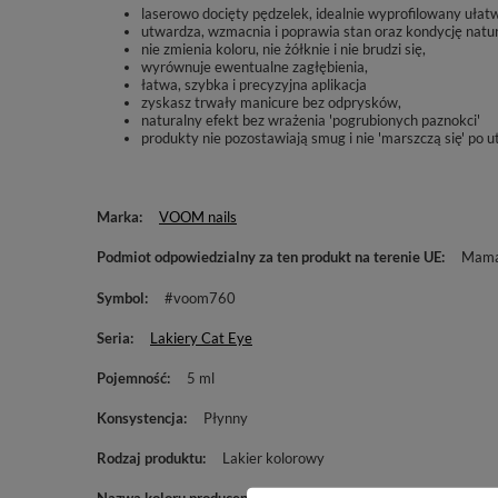
laserowo docięty pędzelek, idealnie wyprofilowany uła
utwardza, wzmacnia i poprawia stan oraz kondycję natura
nie zmienia koloru, nie żółknie i nie brudzi się,
wyrównuje ewentualne zagłębienia,
łatwa, szybka i precyzyjna aplikacja
zyskasz trwały manicure bez odprysków,
naturalny efekt bez wrażenia 'pogrubionych paznokci'
produkty nie pozostawiają smug i nie 'marszczą się' po 
Marka
VOOM nails
Podmiot odpowiedzialny za ten produkt na terenie UE
Mama 
Symbol
#voom760
Seria
Lakiery Cat Eye
Pojemność
5 ml
Konsystencja
Płynny
Rodzaj produktu
Lakier kolorowy