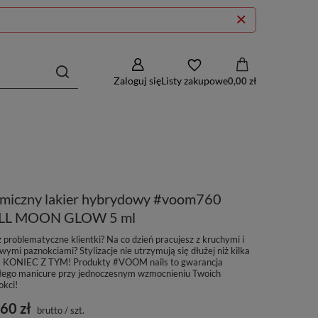
Zaloguj się
Listy zakupowe
0,00 zł
rmiczny lakier hybrydowy #voom760
LL MOON GLOW 5 ml
 problematyczne klientki? Na co dzień pracujesz z kruchymi i
wymi paznokciami? Stylizacje nie utrzymują się dłużej niż kilka
 - KONIEC Z TYM! Produkty #VOOM nails to gwarancja
łego manicure przy jednoczesnym wzmocnieniu Twoich
okci!
60 zł
brutto
/
szt.