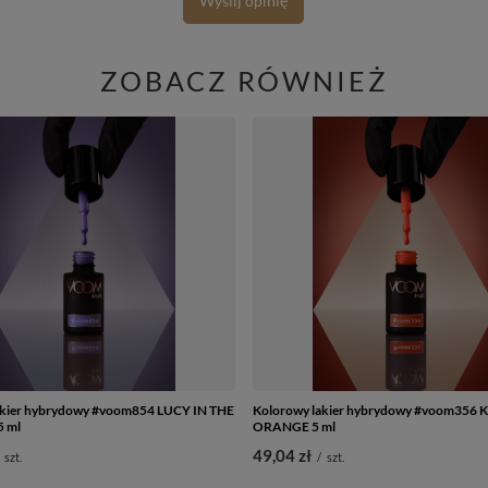
Wyślij opinię
ZOBACZ RÓWNIEŻ
akier hybrydowy #voom854 LUCY IN THE
Kolorowy lakier hybrydowy #voom356 K
 ml
ORANGE 5 ml
49,04 zł
szt.
/
szt.