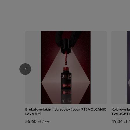
Brokatowy lakier hybrydowy #voom715 VOLCANIC
Kolorowy l
LAVA 5 ml
TWILIGHT 5
55,60 zł
49,04 zł
/
szt.
/