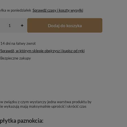
yłka
w poniedziałek
Sprawdź czasy i koszty wysyłki
Dodaj do koszyka
+
14
dni na łatwy zwrot
Sprawdź, w którym sklepie obejrzysz i kupisz od ręki
Bezpieczne zakupy
ą w związku z czym wystarczy jedna warstwa produktu by
ie wykazują mają maksymalnie uprościć i skrócić czas
płytka paznokcia: