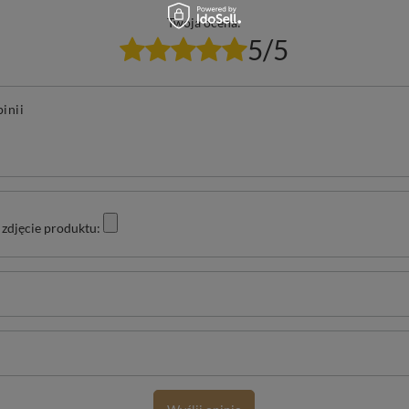
Twoja ocena:
5/5
pinii
zdjęcie produktu: