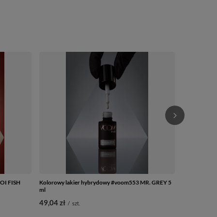
OI FISH
Kolorowy lakier hybrydowy #voom553 MR. GREY 5
Kolorowy la
ml
5 ml
49,04 zł
49,04 zł
/
szt.
/