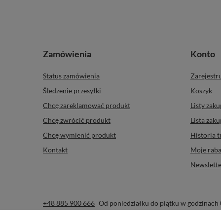
Zamówienia
Konto
Status zamówienia
Zarejestru
Śledzenie przesyłki
Koszyk
Chcę zareklamować produkt
Listy zak
Chcę zwrócić produkt
Lista zak
Chcę wymienić produkt
Historia t
Kontakt
Moje raba
Newslette
+48 885 900 666
Od poniedziałku do piątku w godzinach