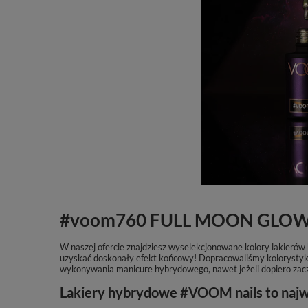
#voom760 FULL MOON GLO
W naszej ofercie znajdziesz wyselekcjonowane kolory lakieró
uzyskać doskonały efekt końcowy! Dopracowaliśmy kolorystykę 
wykonywania manicure hybrydowego, nawet jeżeli dopiero zac
Lakiery hybrydowe #VOOM nails to najwyż