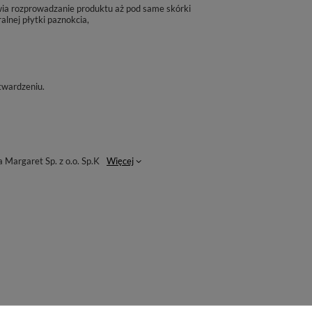
twia rozprowadzanie produktu aż pod same skórki
lnej płytki paznokcia,
utwardzeniu.
Margaret Sp. z o.o. Sp.K
Więcej