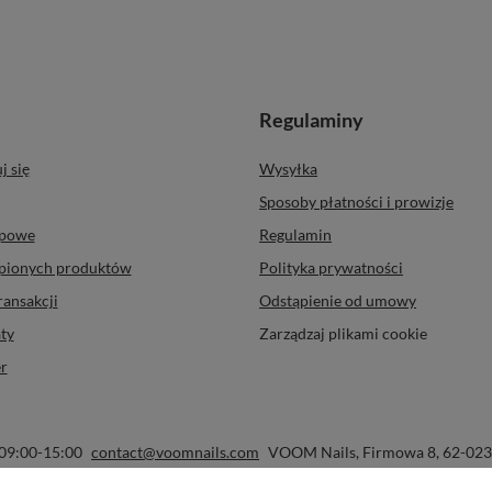
Regulaminy
j się
Wysyłka
Sposoby płatności i prowizje
upowe
Regulamin
upionych produktów
Polityka prywatności
ransakcji
Odstąpienie od umowy
ty
Zarządzaj plikami cookie
r
 09:00-15:00
contact@voomnails.com
VOOM Nails
,
Firmowa 8
,
62-023