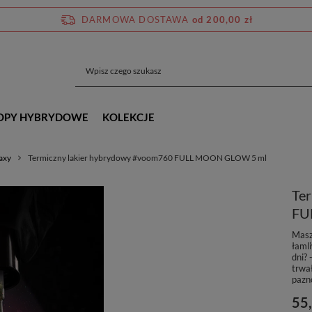
DARMOWA DOSTAWA
od 200,00 zł
OPY HYBRYDOWE
KOLEKCJE
axy
Termiczny lakier hybrydowy #voom760 FULL MOON GLOW 5 ml
Te
FU
Masz
łamli
dni?
trwa
pazn
55,