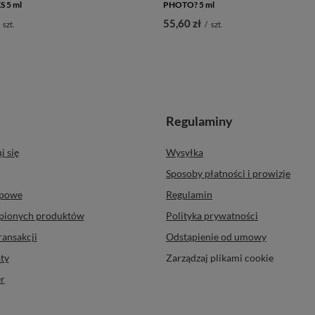
 5 ml
PHOTO? 5 ml
55,60 zł
szt.
/
szt.
Regulaminy
j się
Wysyłka
Sposoby płatności i prowizje
upowe
Regulamin
upionych produktów
Polityka prywatności
ransakcji
Odstąpienie od umowy
ty
Zarządzaj plikami cookie
r