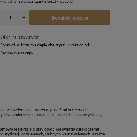
yłka
jutro
Sprawdź czasy i koszty wysyłki
Dodaj do koszyka
+
14
dni na łatwy zwrot
Sprawdź, w którym sklepie obejrzysz i kupisz od ręki
Bezpieczne zakupy
st w każdym calu, zaczynając od 5 ml buteleczki z
cy równomierne rozprowadzanie produktu, po konsystencję i
mowicie iskrzą się przy odrobinie światła dzięki czemu
o stylizacji codziennych, ślubnych, karnawałowych, a także