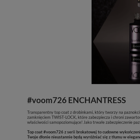
#voom726 ENCHANTRESS
Transparentny top coat z drobinkami, który tworzy na paznokciu
zamknięciem TWIST-LOCK, które zabezpiecza i chroni zawartość
właściwości samopoziomujące!
Jako trwałe zabezpieczenie pazno
Top coat #voom726 z serii brokatowej to cudowne wykończenie
Twoje dłonie nieustannie będą
wyróżniać się z tłumu w elegan