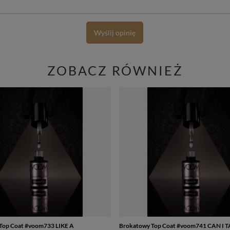
Wyślij opinię
ZOBACZ RÓWNIEŻ
Top Coat #voom733 LIKE A
Brokatowy Top Coat #voom741 CAN I 