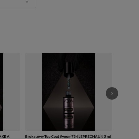
Brokatowy 
ml
55,60 zł
/
TAKE A
Brokatowy Top Coat #voom734 LEPRECHAUN 5 ml