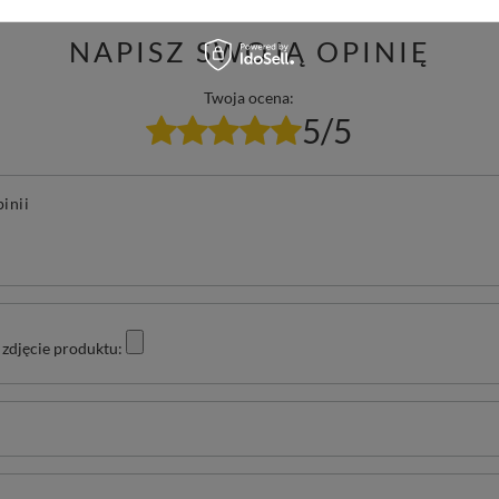
NAPISZ SWOJĄ OPINIĘ
Twoja ocena:
5/5
pinii
zdjęcie produktu: