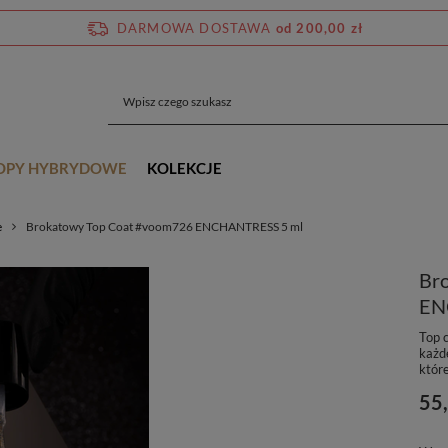
DARMOWA DOSTAWA
od 200,00 zł
OPY HYBRYDOWE
KOLEKCJE
e
Brokatowy Top Coat #voom726 ENCHANTRESS 5 ml
Br
EN
Top 
każde
które
55,