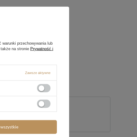
ć warunki przechowywania lub
 także na stronie
Prywatność i
Zawsze aktywne
nie
wszystkie