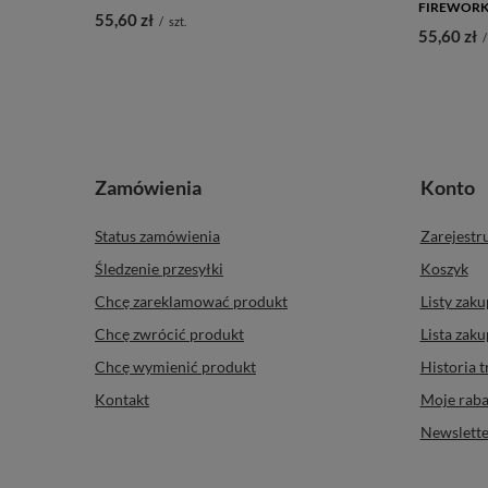
FIREWORKS
55,60 zł
/
szt.
55,60 zł
/
Zamówienia
Konto
Status zamówienia
Zarejestru
Śledzenie przesyłki
Koszyk
Chcę zareklamować produkt
Listy zak
Chcę zwrócić produkt
Lista zak
Chcę wymienić produkt
Historia t
Kontakt
Moje raba
Newslette