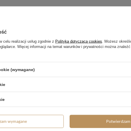
ość
w celu realizacji usług zgodnie z
Polityką dotyczącą cookies
. Możesz określi
eglądarce. Więcej informacji na temat warunków i prywatności można znaleźć
cookie (wymagane)
kie
kie
trzebujesz pomocy? Masz pytania?
Zadaj pyta
dpowiemy niezwłocznie, najciekawsze pytania i odpowiedzi
publikując dla innych.
dzam wymagane
Potwierdzam 