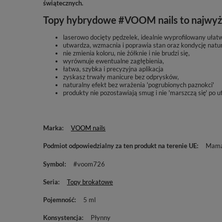
świątecznych.
Topy hybrydowe #VOOM nails to najwyższa
laserowo docięty pędzelek, idealnie wyprofilowany uła
utwardza, wzmacnia i poprawia stan oraz kondycję natura
nie zmienia koloru, nie żółknie i nie brudzi się,
wyrównuje ewentualne zagłębienia,
łatwa, szybka i precyzyjna aplikacja
zyskasz trwały manicure bez odprysków,
naturalny efekt bez wrażenia 'pogrubionych paznokci'
produkty nie pozostawiają smug i nie 'marszczą się' po 
Marka
VOOM nails
Podmiot odpowiedzialny za ten produkt na terenie UE
Mama 
Symbol
#voom726
Seria
Topy brokatowe
Pojemność
5 ml
Konsystencja
Płynny