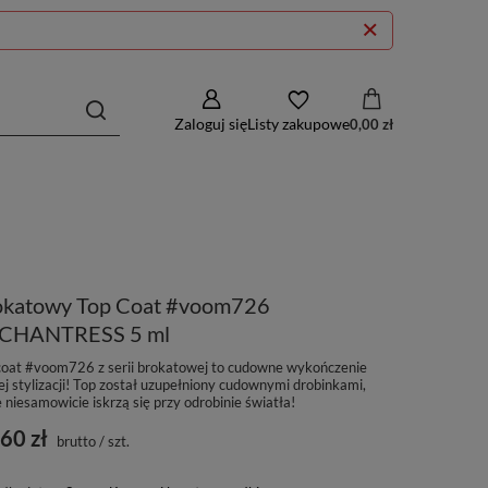
Zaloguj się
Listy zakupowe
0,00 zł
okatowy Top Coat #voom726
CHANTRESS 5 ml
coat #voom726 z serii brokatowej to cudowne wykończenie
j stylizacji! Top został uzupełniony cudownymi drobinkami,
 niesamowicie iskrzą się przy odrobinie światła!
60 zł
brutto
/
szt.