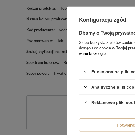
Rodzaj produktu
Top
Nazwa koloru producenta
ENCHANTRESS
Konfiguracja zgód
Kod producenta
voom726
Dbamy o Twoją prywatn
Poziomowanie
Tak
Sklep korzysta z plików cookie 
dostępu do cookie w Twojej prz
Szukaj stylizacji na Insta lub w Google:
#voom726
warunki Google
.
Spektrum kolorów
Brokatowy
Funkcjonalne pliki 
Super power
Trwały
Brokat
Analityczne pliki coo
Reklamowe pliki coo
Po
Zadaj pytanie a my o
Potwier