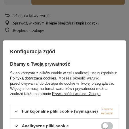
14
dni na łatwy zwrot
Sprawdź, w którym sklepie obejrzysz i kupisz od ręki
Bezpieczne zakupy
Konfiguracja zgód
OPIS
Dbamy o Twoją prywatność
SZCZEGÓŁOWE DANE
Sklep korzysta z plików cookie w celu realizacji usług zgodnie z
OPINIE
(0)
Polityką dotyczącą cookies
. Możesz określić warunki
przechowywania lub dostępu do cookie w Twojej przeglądarce.
Więcej informacji na temat warunków i prywatności można
znaleźć także na stronie
Prywatność i warunki Google
.
Potrzebujesz pomocy? Masz pytania?
Zadaj pytanie a my odpowiemy niezwłocznie,
Zawsze
Funkcjonalne pliki cookie (wymagane)
Zadaj pytanie
najciekawsze pytania i odpowiedzi publikując
aktywne
dla innych.
Analityczne pliki cookie