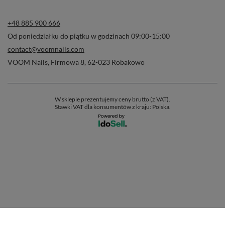
+48 885 900 666
Od poniedziałku do piątku w godzinach 09:00-15:00
contact@voomnails.com
VOOM Nails
,
Firmowa 8
,
62-023
Robakowo
W sklepie prezentujemy ceny brutto (z VAT).
Stawki VAT dla konsumentów z kraju:
Polska
.