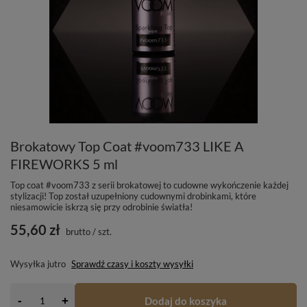
Brokatowy Top Coat #voom733 LIKE A
FIREWORKS 5 ml
Top coat #voom733 z serii brokatowej to cudowne wykończenie każdej
stylizacji! Top został uzupełniony cudownymi drobinkami, które
niesamowicie iskrzą się przy odrobinie światła!
55,60 zł
brutto
/
szt.
Wysyłka
jutro
Sprawdź czasy i koszty wysyłki
-
Dodaj do koszyka
+