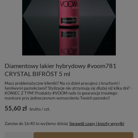
Diamentowy lakier hybrydowy #voom781
CRYSTAL BIFRÖST 5 ml
Masz problematyczne klientki? Na co dzień pracujesz z kruchymi i
łamliwymi paznokciami? Stylizacje nie utrzymują się dłużej niż kilka dni? -
KONIEC Z TYM! Produkty #VOOM nails to gwarancja trwałego
manicure przy jednoczesnym wzmocnieniu Twoich paznokci!
55,60 zł
brutto
/
szt.
Zamów do
16:40 to wyślemy dzisiaj
Sprawdź czasy i koszty wysyłki