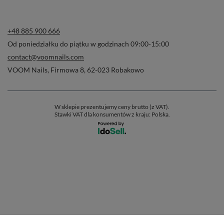
+48 885 900 666
Od poniedziałku do piątku w godzinach 09:00-15:00
contact@voomnails.com
VOOM Nails
,
Firmowa 8
,
62-023
Robakowo
W sklepie prezentujemy ceny brutto (z VAT).
Stawki VAT dla konsumentów z kraju:
Polska
.