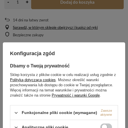
-
Dodaj do koszyka
+
14
dni na łatwy zwrot
Sprawdź, w którym sklepie obejrzysz i kupisz od ręki
Bezpieczne zakupy
Konfiguracja zgód
OPIS
Dbamy o Twoją prywatność
SZCZEGÓŁOWE DANE
Sklep korzysta z plików cookie w celu realizacji usług zgodnie z
Polityką dotyczącą cookies
. Możesz określić warunki
OPINIE
(0)
przechowywania lub dostępu do cookie w Twojej przeglądarce.
Więcej informacji na temat warunków i prywatności można
znaleźć także na stronie
Prywatność i warunki Google
.
Potrzebujesz pomocy? Masz pytania?
Zawsze
Zadaj pytanie a my odpowiemy niezwłocznie,
Funkcjonalne pliki cookie (wymagane)
aktywne
Zadaj pytanie
najciekawsze pytania i odpowiedzi publikując
dla innych.
Analityczne pliki cookie