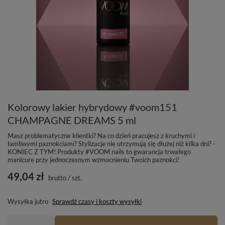
Kolorowy lakier hybrydowy #voom151
CHAMPAGNE DREAMS 5 ml
Masz problematyczne klientki? Na co dzień pracujesz z kruchymi i
łamliwymi paznokciami? Stylizacje nie utrzymują się dłużej niż kilka dni? -
KONIEC Z TYM! Produkty #VOOM nails to gwarancja trwałego
manicure przy jednoczesnym wzmocnieniu Twoich paznokci!
49,04 zł
brutto
/
szt.
Wysyłka
jutro
Sprawdź czasy i koszty wysyłki