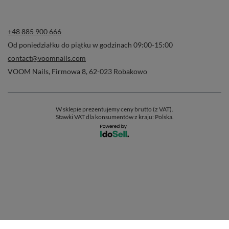
+48 885 900 666
Od poniedziałku do piątku w godzinach 09:00-15:00
contact@voomnails.com
VOOM Nails
,
Firmowa 8
,
62-023
Robakowo
W sklepie prezentujemy ceny brutto (z VAT).
Stawki VAT dla konsumentów z kraju:
Polska
.