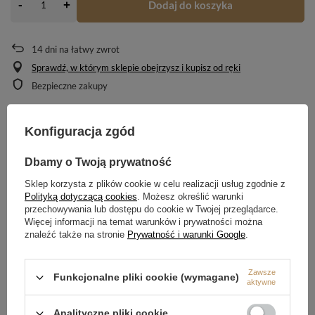
-
Dodaj do koszyka
+
14
dni na łatwy zwrot
Sprawdź, w którym sklepie obejrzysz i kupisz od ręki
Bezpieczne zakupy
Konfiguracja zgód
OPIS
Dbamy o Twoją prywatność
SZCZEGÓŁOWE DANE
Sklep korzysta z plików cookie w celu realizacji usług zgodnie z
Polityką dotyczącą cookies
. Możesz określić warunki
OPINIE
(0)
przechowywania lub dostępu do cookie w Twojej przeglądarce.
Więcej informacji na temat warunków i prywatności można
znaleźć także na stronie
Prywatność i warunki Google
.
Potrzebujesz pomocy? Masz pytania?
Zawsze
Zadaj pytanie a my odpowiemy niezwłocznie,
Funkcjonalne pliki cookie (wymagane)
aktywne
Zadaj pytanie
najciekawsze pytania i odpowiedzi publikując
dla innych.
Analityczne pliki cookie