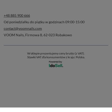
+48 885 900 666
Od poniedziałku do piątku w godzinach 09:00-15:00
contact@voomnails.com
VOOM Nails
,
Firmowa 8
,
62-023
Robakowo
W sklepie prezentujemy ceny brutto (z VAT).
Stawki VAT dla konsumentów z kraju:
Polska
.