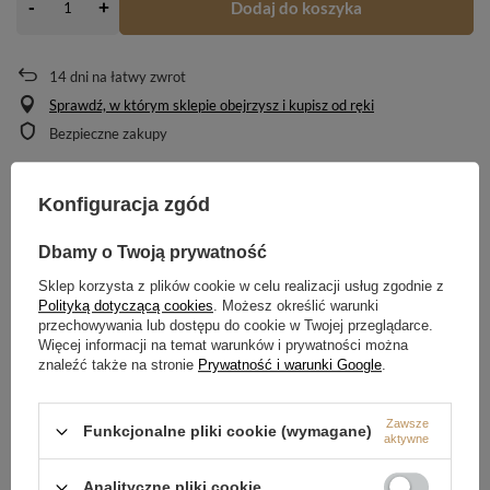
-
Dodaj do koszyka
+
14
dni na łatwy zwrot
Sprawdź, w którym sklepie obejrzysz i kupisz od ręki
Bezpieczne zakupy
Konfiguracja zgód
OPIS
Dbamy o Twoją prywatność
SZCZEGÓŁOWE DANE
Sklep korzysta z plików cookie w celu realizacji usług zgodnie z
Polityką dotyczącą cookies
. Możesz określić warunki
OPINIE
(0)
przechowywania lub dostępu do cookie w Twojej przeglądarce.
Więcej informacji na temat warunków i prywatności można
znaleźć także na stronie
Prywatność i warunki Google
.
Potrzebujesz pomocy? Masz pytania?
Zawsze
Zadaj pytanie a my odpowiemy niezwłocznie,
Funkcjonalne pliki cookie (wymagane)
aktywne
Zadaj pytanie
najciekawsze pytania i odpowiedzi publikując
dla innych.
Analityczne pliki cookie