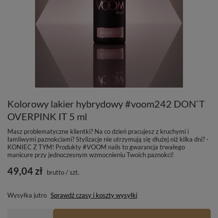
Kolorowy lakier hybrydowy #voom242 DON`T
OVERPINK IT 5 ml
Masz problematyczne klientki? Na co dzień pracujesz z kruchymi i
łamliwymi paznokciami? Stylizacje nie utrzymują się dłużej niż kilka dni? -
KONIEC Z TYM! Produkty #VOOM nails to gwarancja trwałego
manicure przy jednoczesnym wzmocnieniu Twoich paznokci!
49,04 zł
brutto
/
szt.
Wysyłka
jutro
Sprawdź czasy i koszty wysyłki