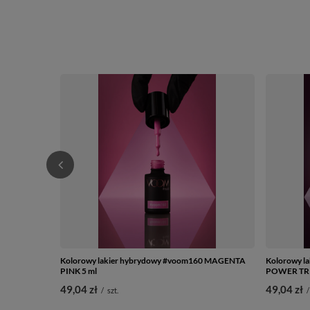
Kolorowy lakier hybrydowy #voom160 MAGENTA
Kolorowy l
PINK 5 ml
POWER TRI
49,04 zł
49,04 zł
/
szt.
/