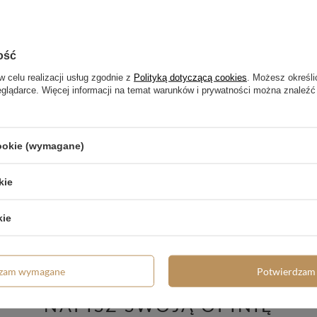
ość
w celu realizacji usług zgodnie z
Polityką dotyczącą cookies
. Możesz określi
eglądarce. Więcej informacji na temat warunków i prywatności można znaleźć
cookie (wymagane)
kie
trzebujesz pomocy? Masz pytania?
kie
Zadaj pyta
dpowiemy niezwłocznie, najciekawsze pytania i odpowiedzi
publikując dla innych.
dzam wymagane
Potwierdzam 
NAPISZ SWOJĄ OPINIĘ