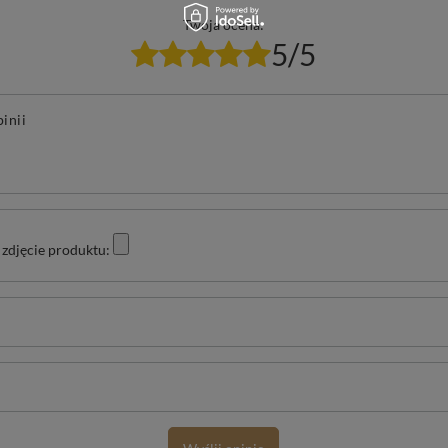
Twoja ocena:
5/5
pinii
zdjęcie produktu: