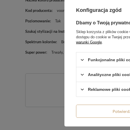
Nazwa koloru producenta
RED RED WINE
Konfiguracja zgód
Kod producenta
voom441
Poziomowanie
Tak
Dbamy o Twoją prywatn
Szukaj stylizacji na Insta lub w Google:
#voom441
Sklep korzysta z plików cookie 
dostępu do cookie w Twojej prz
Spektrum kolorów
Bordo
Burgundowy
warunki Google
.
Super power
Trwały
Odżywcza formuła
Funkcjonalne pliki 
Analityczne pliki coo
Po
Reklamowe pliki coo
Zadaj pytanie a my o
Potwier