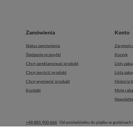
Zamówienia
Konto
Status zamówienia
Zarejestru
Śledzenie przesyłki
Koszyk
Chcę zareklamować produkt
Listy zak
Chcę zwrócić produkt
Lista zak
Chcę wymienić produkt
Historia t
Kontakt
Moje raba
Newslette
+48 885 900 666
Od poniedziałku do piątku w godzinach