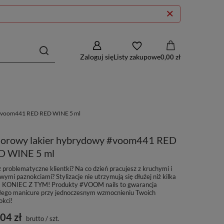
Zaloguj się
Listy zakupowe
0,00 zł
 #voom441 RED RED WINE 5 ml
lorowy lakier hybrydowy #voom441 RED
D WINE 5 ml
 problematyczne klientki? Na co dzień pracujesz z kruchymi i
wymi paznokciami? Stylizacje nie utrzymują się dłużej niż kilka
 - KONIEC Z TYM! Produkty #VOOM nails to gwarancja
łego manicure przy jednoczesnym wzmocnieniu Twoich
okci!
04 zł
brutto
/
szt.