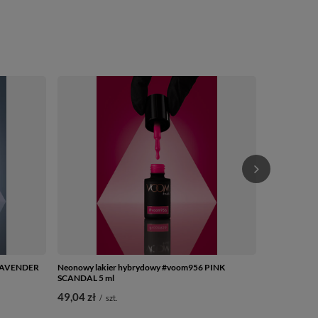
 LAVENDER
Neonowy lakier hybrydowy #voom956 PINK
Kolorowy la
SCANDAL 5 ml
LILAC 5 ml
49,04 zł
49,04 zł
/
szt.
/