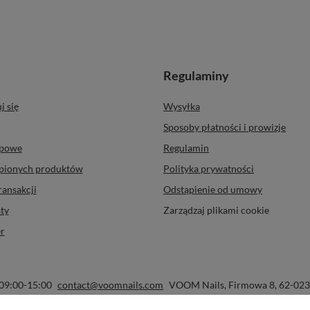
Regulaminy
j się
Wysyłka
Sposoby płatności i prowizje
upowe
Regulamin
upionych produktów
Polityka prywatności
ransakcji
Odstąpienie od umowy
ty
Zarządzaj plikami cookie
r
 09:00-15:00
contact@voomnails.com
VOOM Nails
,
Firmowa 8
,
62-023