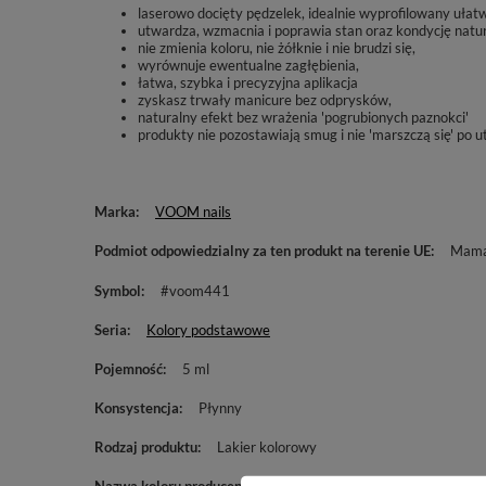
laserowo docięty pędzelek, idealnie wyprofilowany uła
utwardza, wzmacnia i poprawia stan oraz kondycję natura
nie zmienia koloru, nie żółknie i nie brudzi się,
wyrównuje ewentualne zagłębienia,
łatwa, szybka i precyzyjna aplikacja
zyskasz trwały manicure bez odprysków,
naturalny efekt bez wrażenia 'pogrubionych paznokci'
produkty nie pozostawiają smug i nie 'marszczą się' po 
Marka
VOOM nails
Podmiot odpowiedzialny za ten produkt na terenie UE
Mama 
Symbol
#voom441
Seria
Kolory podstawowe
Pojemność
5 ml
Konsystencja
Płynny
Rodzaj produktu
Lakier kolorowy