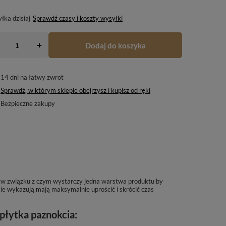
yłka
dzisiaj
Sprawdź czasy i koszty wysyłki
Dodaj do koszyka
+
14
dni na łatwy zwrot
Sprawdź, w którym sklepie obejrzysz i kupisz od ręki
Bezpieczne zakupy
ą w związku z czym wystarczy jedna warstwa produktu by
ie wykazują mają maksymalnie uprościć i skrócić czas
płytka paznokcia: