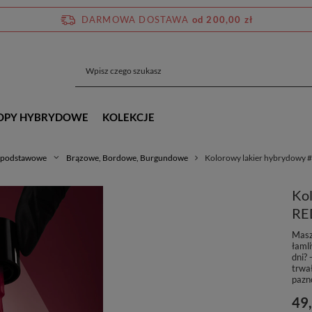
DARMOWA DOSTAWA
od 200,00 zł
OPY HYBRYDOWE
KOLEKCJE
 podstawowe
Brązowe, Bordowe, Burgundowe
Kolorowy lakier hybrydowy
Ko
RE
Masz
łamli
dni?
trwa
pazn
49,