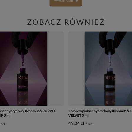
Wyślij opinię
ZOBACZ RÓWNIEŻ
akier hybrydowy #voom855 PURPLE
Kolorowy lakier hybrydowy #voom815
P 5 ml
VELVET 5 ml
49,04 zł
szt.
/
szt.