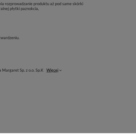
twia rozprowadzanie produktu aż pod same skórki
lnej płytki paznokcia,
utwardzeniu.
Margaret Sp. z o.o. Sp.K
Więcej