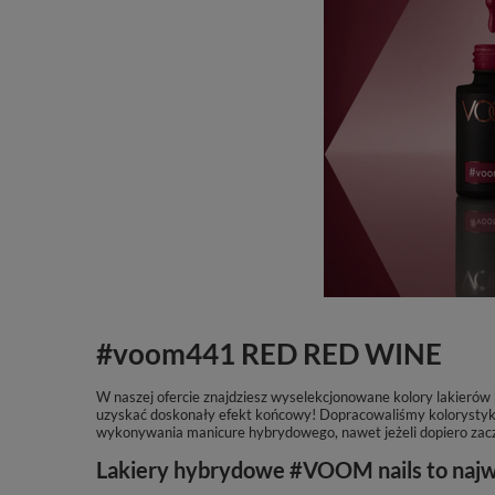
#voom441 RED RED WINE
W naszej ofercie znajdziesz wyselekcjonowane kolory lakieró
uzyskać doskonały efekt końcowy! Dopracowaliśmy kolorystykę 
wykonywania manicure hybrydowego, nawet jeżeli dopiero zac
Lakiery hybrydowe #VOOM nails to najwyż